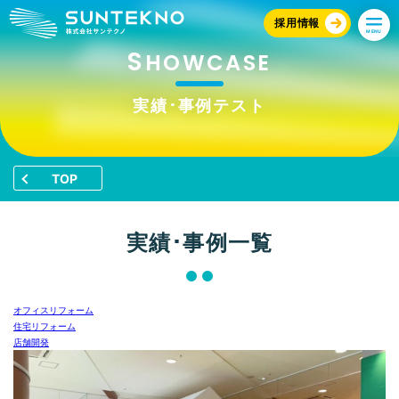
採用情報
MENU
S
HOWCASE
実績･事例テスト
TOP
実績･事例一覧
オフィスリフォーム
住宅リフォーム
店舗開発