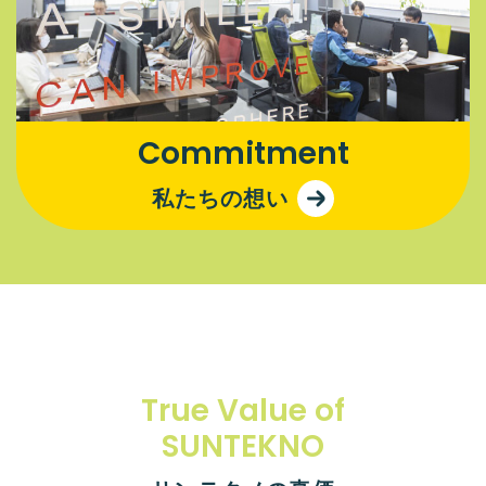
Commitment
私たちの想い
True Value of
SUNTEKNO