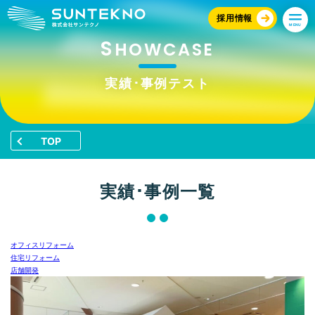
採用情報
MENU
S
HOWCASE
実績･事例テスト
TOP
実績･事例一覧
オフィスリフォーム
住宅リフォーム
店舗開発